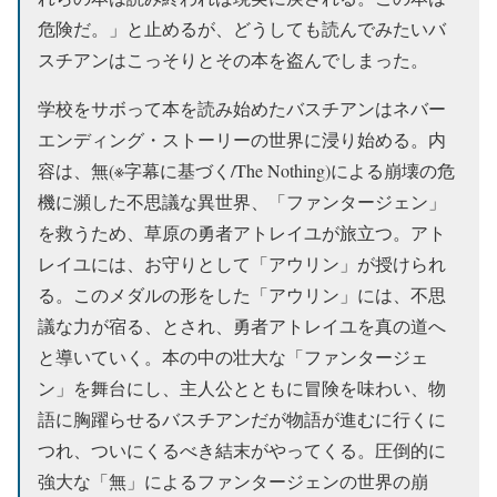
危険だ。」と止めるが、どうしても読んでみたいバ
スチアンはこっそりとその本を盗んでしまった。
学校をサボって本を読み始めたバスチアンはネバー
エンディング・ストーリーの世界に浸り始める。内
容は、無(※字幕に基づく/The Nothing)による崩壊の危
機に瀕した不思議な異世界、「ファンタージェン」
を救うため、草原の勇者アトレイユが旅立つ。アト
レイユには、お守りとして「アウリン」が授けられ
る。このメダルの形をした「アウリン」には、不思
議な力が宿る、とされ、勇者アトレイユを真の道へ
と導いていく。本の中の壮大な「ファンタージェ
ン」を舞台にし、主人公とともに冒険を味わい、物
語に胸躍らせるバスチアンだが物語が進むに行くに
つれ、ついにくるべき結末がやってくる。圧倒的に
強大な「無」によるファンタージェンの世界の崩