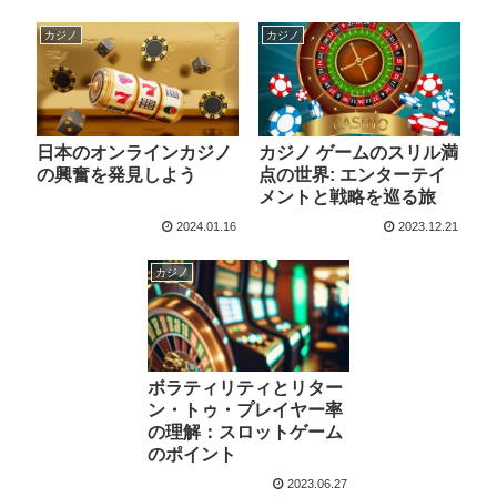
カジノ
カジノ
日本のオンラインカジノ
カジノ ゲームのスリル満
の興奮を発見しよう
点の世界: エンターテイ
メントと戦略を巡る旅
2024.01.16
2023.12.21
カジノ
ボラティリティとリター
ン・トゥ・プレイヤー率
の理解：スロットゲーム
のポイント
2023.06.27