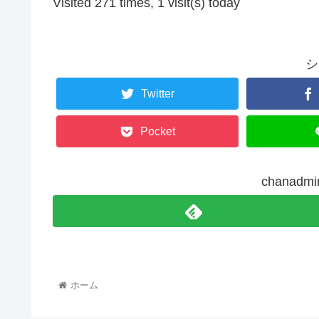
Visited 271 times, 1 visit(s) today
シ
Twitter
Pocket
chanad
ホーム