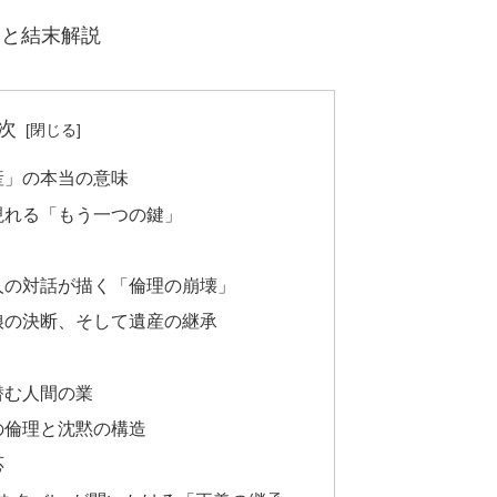
じと結末解説
次
産」の本当の意味
現れる「もう一つの鍵」
人の対話が描く「倫理の崩壊」
娘の決断、そして遺産の継承
潜む人間の業
の倫理と沈黙の構造
応