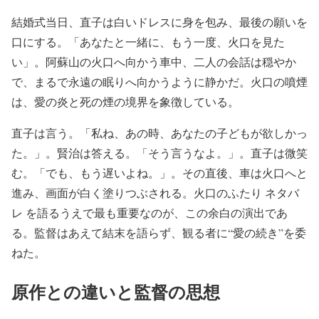
結婚式当日、直子は白いドレスに身を包み、最後の願いを
口にする。「あなたと一緒に、もう一度、火口を見た
い」。阿蘇山の火口へ向かう車中、二人の会話は穏やか
で、まるで永遠の眠りへ向かうように静かだ。火口の噴煙
は、愛の炎と死の煙の境界を象徴している。
直子は言う。「私ね、あの時、あなたの子どもが欲しかっ
た。」。賢治は答える。「そう言うなよ。」。直子は微笑
む。「でも、もう遅いよね。」。その直後、車は火口へと
進み、画面が白く塗りつぶされる。火口のふたり ネタバ
レ を語るうえで最も重要なのが、この余白の演出であ
る。監督はあえて結末を語らず、観る者に“愛の続き”を委
ねた。
原作との違いと監督の思想