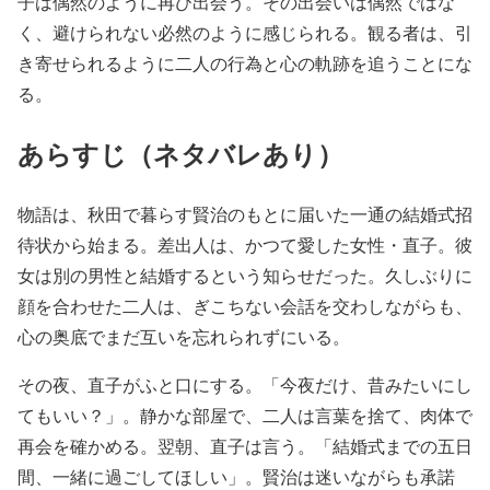
子は偶然のように再び出会う。その出会いは偶然ではな
く、避けられない必然のように感じられる。観る者は、引
き寄せられるように二人の行為と心の軌跡を追うことにな
る。
あらすじ（ネタバレあり）
物語は、秋田で暮らす賢治のもとに届いた一通の結婚式招
待状から始まる。差出人は、かつて愛した女性・直子。彼
女は別の男性と結婚するという知らせだった。久しぶりに
顔を合わせた二人は、ぎこちない会話を交わしながらも、
心の奥底でまだ互いを忘れられずにいる。
その夜、直子がふと口にする。「今夜だけ、昔みたいにし
てもいい？」。静かな部屋で、二人は言葉を捨て、肉体で
再会を確かめる。翌朝、直子は言う。「結婚式までの五日
間、一緒に過ごしてほしい」。賢治は迷いながらも承諾