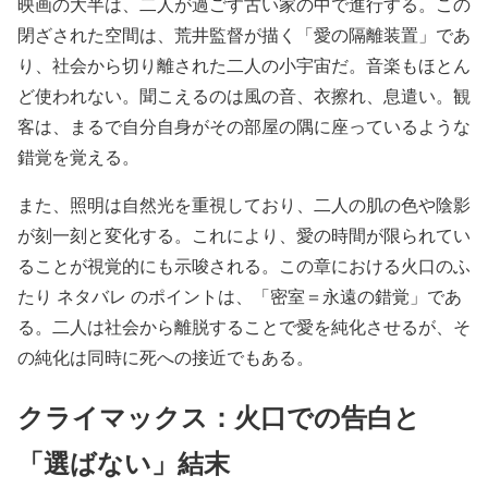
映画の大半は、二人が過ごす古い家の中で進行する。この
閉ざされた空間は、荒井監督が描く「愛の隔離装置」であ
り、社会から切り離された二人の小宇宙だ。音楽もほとん
ど使われない。聞こえるのは風の音、衣擦れ、息遣い。観
客は、まるで自分自身がその部屋の隅に座っているような
錯覚を覚える。
また、照明は自然光を重視しており、二人の肌の色や陰影
が刻一刻と変化する。これにより、愛の時間が限られてい
ることが視覚的にも示唆される。この章における火口のふ
たり ネタバレ のポイントは、「密室＝永遠の錯覚」であ
る。二人は社会から離脱することで愛を純化させるが、そ
の純化は同時に死への接近でもある。
クライマックス：火口での告白と
「選ばない」結末