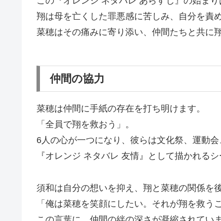
この『オレンジ ネタバレ あらすじ』の始ま
翔は母を亡くした罪悪感に苦しみ、自分を責
菜穂はその痛みに寄り添い、仲間たちと共に
仲間の協力
菜穂は仲間に手紙の存在を打ち明けます。
「全員で翔を救おう」。
6人の心が一つになり、彼らは文化祭、運動会
『オレンジ ネタバレ 友情』として描かれる
須和は自分の想いを抑え、翔と菜穂の関係を
「俺は菜穂を笑顔にしたい。それが翔を救う
この言葉に、仲間の絆の深さが凝縮されてい