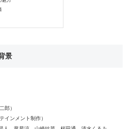
の魅力
価
背景
光二郎）
タテインメント制作）
賢人、竜星涼、山崎紘菜、桜田通、清水くるみ