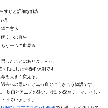
あらすじと詳細な解説
分析
希望の意味
み解く心の再生
るもう一つの世界線
と思ったことはありませんか。
希望を軸にした青春群像劇です。
運命を大きく変える。
「過去への思い」と真っ直ぐに向き合う物語です。
に、映画とアニメの違い、物語の深層テーマ、そして
り下げていきます。
は
MIHOシネマのネタバレ解説
でも詳しく紹介されて