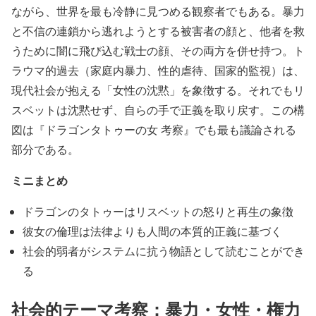
ながら、世界を最も冷静に見つめる観察者でもある。暴力
と不信の連鎖から逃れようとする被害者の顔と、他者を救
うために闇に飛び込む戦士の顔、その両方を併せ持つ。ト
ラウマ的過去（家庭内暴力、性的虐待、国家的監視）は、
現代社会が抱える「女性の沈黙」を象徴する。それでもリ
スベットは沈黙せず、自らの手で正義を取り戻す。この構
図は『ドラゴンタトゥーの女 考察』でも最も議論される
部分である。
ミニまとめ
ドラゴンのタトゥーはリスベットの怒りと再生の象徴
彼女の倫理は法律よりも人間の本質的正義に基づく
社会的弱者がシステムに抗う物語として読むことができ
る
社会的テーマ考察：暴力・女性・権力