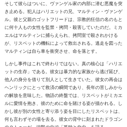
そして彼らはついに、ヴァンゲル家の内部に潜む悪魔を突
き止める。犯人はハリエットの兄、マルティン・ヴァンゲ
ル。彼と父親のゴットフリードは、宗教的狂信の名のもと
に何十人もの女性を監禁・拷問・殺害していたのだ。ミカ
エルはマルティンに捕らえられ、拷問室で殺されかける
が、リスベットの機転によって救出される。逃走を図った
マルティンは自ら車を衝突させ、命を落とす。
しかし事件はこれで終わりではない。真の核心は「ハリエ
ットの生存」である。彼女は暴力的な家族から逃げ延び、
他人の身分を借りて別人として生きていた。彼女の再会は
ヘンリックにとって救済の瞬間であり、長年の苦しみから
の解放を意味した。物語の終盤では、リスベットがミカエ
ルに愛情を抱き、彼のために命を賭ける姿が描かれる。し
かし彼が別の女性と寄り添う姿を目にしたリスベットは、
何も言わずその場を去る。彼女の背中に刻まれたドラゴン
のタトゥーが、沈黙の中で「孤独と自由」を語る。