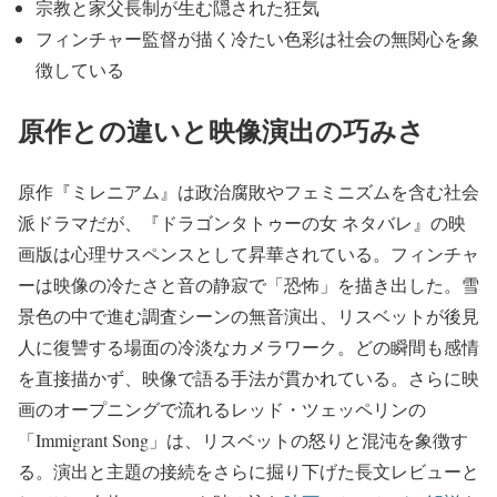
宗教と家父長制が生む隠された狂気
フィンチャー監督が描く冷たい色彩は社会の無関心を象
徴している
原作との違いと映像演出の巧みさ
原作『ミレニアム』は政治腐敗やフェミニズムを含む社会
派ドラマだが、『ドラゴンタトゥーの女 ネタバレ』の映
画版は心理サスペンスとして昇華されている。フィンチャ
ーは映像の冷たさと音の静寂で「恐怖」を描き出した。雪
景色の中で進む調査シーンの無音演出、リスベットが後見
人に復讐する場面の冷淡なカメラワーク。どの瞬間も感情
を直接描かず、映像で語る手法が貫かれている。さらに映
画のオープニングで流れるレッド・ツェッペリンの
「Immigrant Song」は、リスベットの怒りと混沌を象徴す
る。演出と主題の接続をさらに掘り下げた長文レビューと