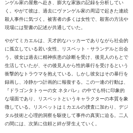
ンゲル家の屋敷へ赴き、膨大な家族の記録を分析してい
く。やがて彼は、過去にヴァンゲル家の周辺で起きた連続
殺人事件に気づく。被害者の多くは女性で、殺害の方法や
現場には聖書の記述が共通していた。
やがてミカエルは、天才的なハッカーでありながら社会的
に孤立している若い女性、リスベット・サランデルと出会
う。彼女は過去に精神疾患の診断を受け、後見人のもとで
生活していたが、その後見人から性的暴行を受けるという
衝撃的なトラウマを抱えている。しかし彼女はその暴行を
録画し、冷静かつ計画的に報復する。この一連の行動は、
『ドラゴンタトゥーの女 ネタバレ』の中でも特に印象的
な場面であり、リスベットというキャラクターの本質を象
徴している。リスベットはミカエルの捜査に加わり、デジ
タル技術と心理的洞察を駆使して事件の真実に迫る。二人
の間には、次第に信頼と絆が芽生えていく。