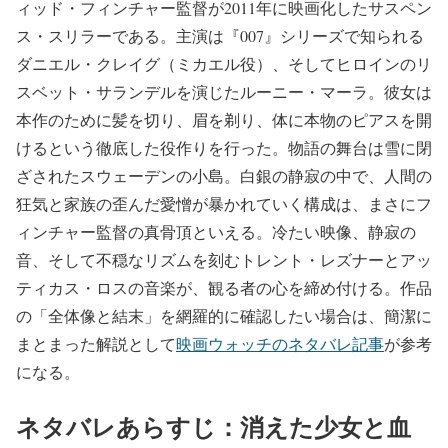
ィッド・フィンチャー監督が2011年に映画化したサスペン
ス・スリラーである。主演は『007』シリーズで知られる
ダニエル・クレイグ（ミカエル役）、そしてヒロインのリ
スベット・サランデルを演じたルーニー・マーラ。彼女は
本作のために髪を切り、眉を剃り、体に本物のピアスを開
けるという徹底した役作りを行った。物語の舞台は雪に閉
ざされたスウェーデンの小島。白銀の静寂の中で、人間の
狂気と家族の歪んだ愛憎が暴かれていく構成は、まさにフ
ィンチャー監督の真骨頂といえる。冷たい映像、静寂の
音、そして不穏なリズムを刻むトレント・レズナーとアッ
ティカス・ロスの音楽が、観る者の心を締め付ける。作品
の「全体像と結末」を網羅的に確認したい場合は、簡潔に
まとまった解説として
映画ウォッチのネタバレ記事
が参考
になる。
ネタバレあらすじ：消えた少女と血