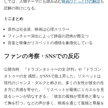
しては、人物テーマにも踏み込む
映画ひとっとびの解説
も
読解の助けになる。
ミニまとめ
原作は社会派、映画は心理スリラー
フィンチャー演出によって静寂の恐怖が際立つ
音楽と映像がリスベットの感情を象徴化している
ファンの考察・SNSでの反応
公開当時、『ドラゴンタトゥーの女 評判』や『ドラゴン
タトゥーの女 感想』がSNSで急上昇した。リスベットは
現代のジャンヌ・ダルクと称され、多くの女性が彼女の生
き方に共感を寄せた。「リスベットが最後にミカエルを見
送るシーンが切なすぎる」「彼女の孤独が雪景色と重なっ
て胸を打つ」などの声が多く、映画を通じて孤独と尊厳を