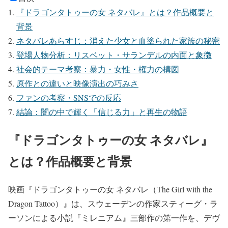
『ドラゴンタトゥーの女 ネタバレ』とは？作品概要と
背景
ネタバレあらすじ：消えた少女と血塗られた家族の秘密
登場人物分析：リスベット・サランデルの内面と象徴
社会的テーマ考察：暴力・女性・権力の構図
原作との違いと映像演出の巧みさ
ファンの考察・SNSでの反応
結論：闇の中で輝く「信じる力」と再生の物語
『ドラゴンタトゥーの女 ネタバレ』
とは？作品概要と背景
映画『ドラゴンタトゥーの女 ネタバレ（The Girl with the
Dragon Tattoo）』は、スウェーデンの作家スティーグ・ラ
ーソンによる小説『ミレニアム』三部作の第一作を、デヴ