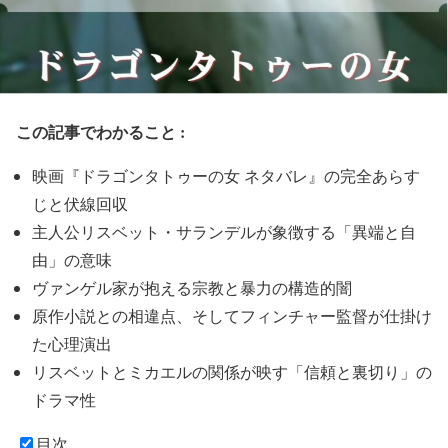
この記事でわかること :
映画『ドラゴンタトゥーの女 ネタバレ』の完全あらす
じと伏線回収
主人公リスベット・サランデルが象徴する「異端と自
由」の意味
ヴァンゲル家が抱える宗教と暴力の構造的闇
原作小説との相違点、そしてフィンチャー監督が仕掛け
た心理演出
リスベットとミカエルの関係が映す「信頼と裏切り」の
ドラマ性
目次