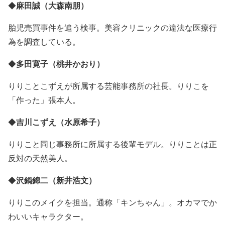
麻田誠（大森南朋）
◆
胎児売買事件を追う検事。美容クリニックの違法な医療行
為を調査している。
多田寛子（桃井かおり）
◆
りりことこずえが所属する芸能事務所の社長。りりこを
「作った」張本人。
吉川こずえ（水原希子）
◆
りりこと同じ事務所に所属する後輩モデル。りりことは正
反対の天然美人。
沢鍋錦二（新井浩文）
◆
りりこのメイクを担当。通称「キンちゃん」。オカマでか
わいいキャラクター。