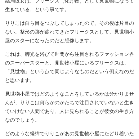
結局彼女は、
フリークス（化け物）として見世物になって
生きている
、という事です。
りりこは自ら目をつぶしてしまったので、その後は片目の
ない、整形の跡が崩れてきたフリークスとして、見世物小
屋のスターになったのだと想像します。
これは、
脚光を浴びて世間から注目されるファッション界
のスーパースターと、見世物小屋にいるフリークスは、
「見世物」という点で同じようなものだという例え
なのだ
と思います。
見世物小屋ではどのようなことをしているかは分かりませ
んが、りりこは何らかのかたちで
注目されていないと生き
ていけない人間
であり、
人に見られることが彼女の生き方
なのでしょう。
どのような経緯でりりこがあの見世物小屋にたどり着いた