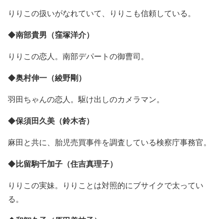
りりこの扱いがなれていて、りりこも信頼している。
南部貴男（窪塚洋介）
◆
りりこの恋人。南部デパートの御曹司。
奥村伸一（綾野剛）
◆
羽田ちゃんの恋人。駆け出しのカメラマン。
保須田久美（鈴木杏）
◆
麻田と共に、胎児売買事件を調査している検察庁事務官。
比留駒千加子（住吉真理子）
◆
りりこの実妹。りりことは対照的にブサイクで太ってい
る。